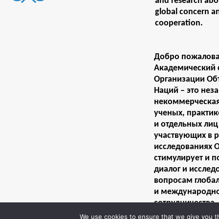
and research abou
global concern a
cooperation.
Добро пожалова
Академический 
Организации О
Наций – это нез
некоммерческая
ученых, практи
и отдельных лиц
участвующих в р
исследованиях 
стимулирует и 
диалог и исслед
вопросам глоба
и международн
сотрудничества.
We use cookies to ensure that we give you th