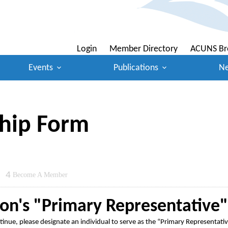
Login
Member Directory
ACUNS Br
Events
Publications
N
ship Form
4
Become A Member
ion's "Primary Representative"
inue, please designate an individual to serve as the “Primary Representati