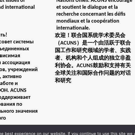
t issues of
Nations Unies. ACUNS encourage
nd international
et soutient le dialogue et la
recherche concernant les défis
mondiaux et la coopération
internationale.
ть!
欢迎！联合国系统学术委员会
совет системы
（ACUNS）是一个由活跃于联合
бъединенных
国工作和研究领域的学者、实践
ависимая
者、机构和个人组成的独立非盈
 ассоциация
利协会。ACUNS鼓励和支持有关
ков, учреждений
全球关注和国际合作问题的对话
, активно
和研究
аботе и
ООН. ACUNS
поддерживает
ования по
льного значения
ого
e best experience on our website. If you continue to use this site we w