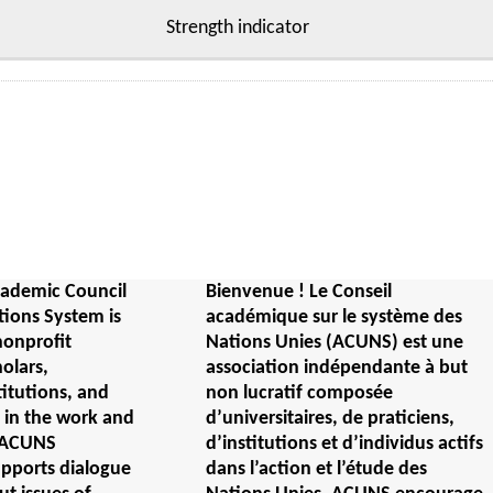
Strength indicator
ademic Council
Bienvenue ! Le Conseil
tions System is
académique sur le système des
nonprofit
Nations Unies (ACUNS) est une
holars,
association indépendante à but
titutions, and
non lucratif composée
e in the work and
d’universitaires, de praticiens,
. ACUNS
d’institutions et d’individus actifs
upports dialogue
dans l’action et l’étude des