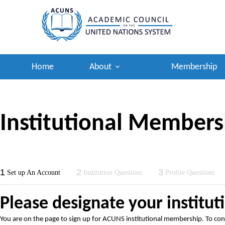
Skip
to
content
Home
About
Membership
Institutional Member
1
2
3
Set up An Account
Institution Questions
Profile Questions
Please designate your institut
You are on the page to sign up for ACUNS institutional membership. To cont