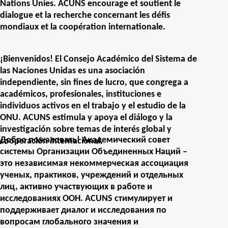
Nations Unies. ACUNS encourage et soutient le
dialogue et la recherche concernant les défis
mondiaux et la coopération internationale.
¡Bienvenidos! El Consejo Académico del Sistema de
las Naciones Unidas es una asociación
independiente, sin fines de lucro, que congrega a
académicos, profesionales, instituciones e
individuos activos en el trabajo y el estudio de la
ONU. ACUNS estimula y apoya el diálogo y la
investigación sobre temas de interés global y
Добро пожаловать! Академический совет
cooperación internacional.
системы Организации Объединенных Наций –
это независимая некоммерческая ассоциация
ученых, практиков, учреждений и отдельных
лиц, активно участвующих в работе и
исследованиях ООН. ACUNS стимулирует и
поддерживает диалог и исследования по
вопросам глобального значения и