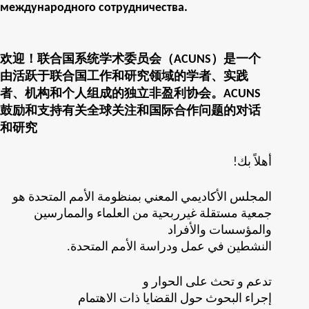
международного сотрудничества.
欢迎！联合国系统学术委员会（ACUNS）是一个
由活跃于联合国工作和研究领域的学者、实践
者、机构和个人组成的独立非盈利协会。ACUNS
鼓励和支持有关全球关注和国际合作问题的对话
和研究
!أهلاً بك
المجلس الأكاديمي المعني بمنظومة الأمم المتحدة هو
جمعية مستقلة غيرربحية من العلماء والممارسين
والمؤسسات والأفراد
.النشطين في عمل ودراسة الأمم المتحدة
تدعم و تحث على الحوار و
إجراء البحوث حول القضايا ذات الاهتمام