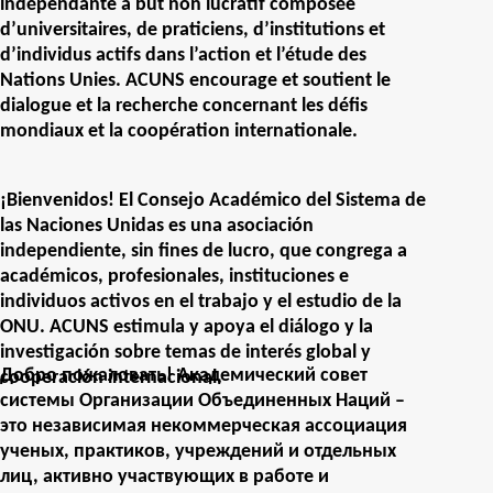
indépendante à but non lucratif composée
d’universitaires, de praticiens, d’institutions et
d’individus actifs dans l’action et l’étude des
Nations Unies. ACUNS encourage et soutient le
dialogue et la recherche concernant les défis
mondiaux et la coopération internationale.
¡Bienvenidos! El Consejo Académico del Sistema de
las Naciones Unidas es una asociación
independiente, sin fines de lucro, que congrega a
académicos, profesionales, instituciones e
individuos activos en el trabajo y el estudio de la
ONU. ACUNS estimula y apoya el diálogo y la
investigación sobre temas de interés global y
Добро пожаловать! Академический совет
cooperación internacional.
системы Организации Объединенных Наций –
это независимая некоммерческая ассоциация
ученых, практиков, учреждений и отдельных
лиц, активно участвующих в работе и