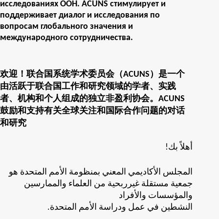
исследованиях ООН. ACUNS стимулирует и
поддерживает диалог и исследования по
вопросам глобального значения и
международного сотрудничества.
欢迎！联合国系统学术委员会（ACUNS）是一个
由活跃于联合国工作和研究领域的学者、实践
者、机构和个人组成的独立非盈利协会。ACUNS
鼓励和支持有关全球关注和国际合作问题的对话
和研究
!أهلاً بك
المجلس الأكاديمي المعني بمنظومة الأمم المتحدة هو
جمعية مستقلة غيرربحية من العلماء والممارسين
والمؤسسات والأفراد
.النشطين في عمل ودراسة الأمم المتحدة